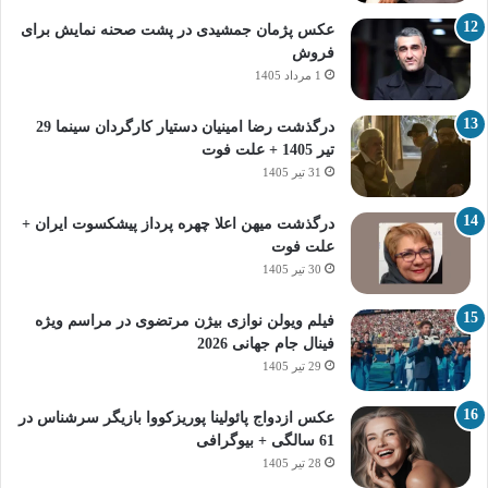
عکس پژمان جمشیدی در پشت صحنه نمایش برای
فروش
1 مرداد 1405
درگذشت رضا امینیان دستیار کارگردان سینما 29
تیر 1405 + علت فوت
31 تیر 1405
درگذشت میهن اعلا چهره پرداز پیشکسوت ایران +
علت فوت
30 تیر 1405
فیلم ویولن نوازی بیژن مرتضوی در مراسم ویژه
فینال جام جهانی 2026
29 تیر 1405
عکس ازدواج پائولینا پوریزکووا بازیگر سرشناس در
61 سالگی + بیوگرافی
28 تیر 1405