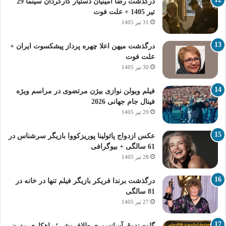
درگذشت رضا امینیان دستیار کارگردان سینما 29
تیر 1405 + علت فوت
31 تیر 1405
درگذشت میهن اعلا چهره پرداز پیشکسوت ایران +
علت فوت
30 تیر 1405
فیلم ویولن نوازی بیژن مرتضوی در مراسم ویژه
فینال جام جهانی 2026
29 تیر 1405
عکس ازدواج پائولینا پوریزکووا بازیگر سرشناس در
61 سالگی + بیوگرافی
28 تیر 1405
درگذشت برندا فریکر بازیگر فیلم تنها در خانه در
81 سالگی
27 تیر 1405
گاوصندوق آسانسوری طلافروشی؛ راهکاری مدرن