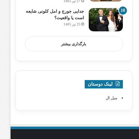
27 تیر 1405
جدایی جورج و امل کلونی شایعه
است یا واقعیت؟
25 تیر 1405
بارگذاری بیشتر
لینک دوستان
مبل ال