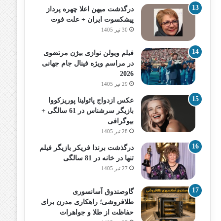
درگذشت میهن اعلا چهره پرداز
پیشکسوت ایران + علت فوت
30 تیر 1405
فیلم ویولن نوازی بیژن مرتضوی
در مراسم ویژه فینال جام جهانی
2026
29 تیر 1405
عکس ازدواج پائولینا پوریزکووا
بازیگر سرشناس در 61 سالگی +
بیوگرافی
28 تیر 1405
درگذشت برندا فریکر بازیگر فیلم
تنها در خانه در 81 سالگی
27 تیر 1405
گاوصندوق آسانسوری
طلافروشی؛ راهکاری مدرن برای
حفاظت از طلا و جواهرات