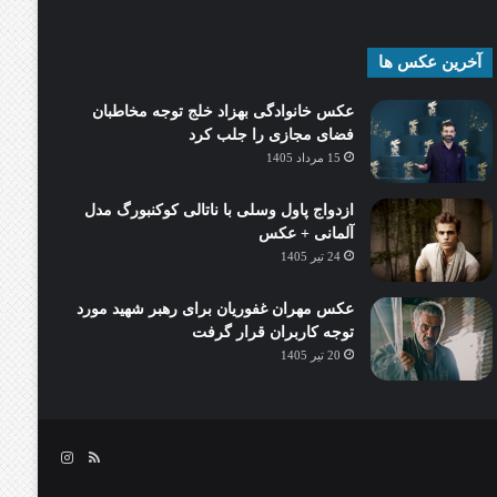
آخرین عکس ها
عکس خانوادگی بهزاد خلج توجه مخاطبان
فضای مجازی را جلب کرد
15 مرداد 1405
ازدواج پاول وسلی با ناتالی کوکنبورگ مدل
آلمانی + عکس
24 تیر 1405
عکس مهران غفوریان برای رهبر شهید مورد
توجه کاربران قرار گرفت
20 تیر 1405
خوراک
اینستاگرام