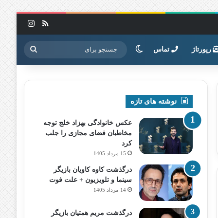
خوراک
اینستاگرا
تغییر پوسته
جستجو
رپورتاژ
تماس
برای
نوشته های تازه
عکس خانوادگی بهزاد خلج توجه
مخاطبان فضای مجازی را جلب
کرد
15 مرداد 1405
درگذشت کاوه کاویان بازیگر
سینما و تلویزیون + علت فوت
14 مرداد 1405
درگذشت مریم همتیان بازیگر