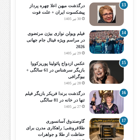
درگذشت میهن اعلا چهره پرداز
پیشکسوت ایران + علت فوت
30 تیر 1405
فیلم ویولن نوازی بیژن مرتضوی
در مراسم ویژه فینال جام جهانی
2026
29 تیر 1405
عکس ازدواج پائولینا پوریزکووا
بازیگر سرشناس در 61 سالگی +
بیوگرافی
28 تیر 1405
درگذشت برندا فریکر بازیگر فیلم
تنها در خانه در 81 سالگی
27 تیر 1405
گاوصندوق آسانسوری
طلافروشی؛ راهکاری مدرن برای
حفاظت از طلا و جواهرات