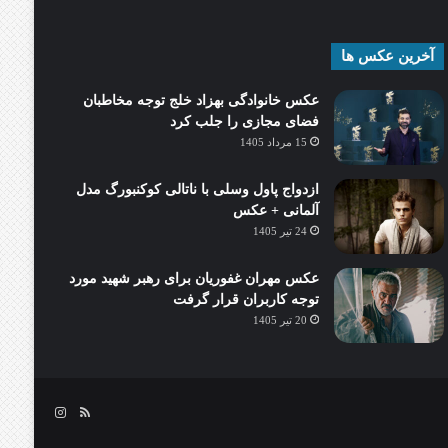
آخرین عکس ها
عکس خانوادگی بهزاد خلج توجه مخاطبان
فضای مجازی را جلب کرد
15 مرداد 1405
ازدواج پاول وسلی با ناتالی کوکنبورگ مدل
آلمانی + عکس
24 تیر 1405
عکس مهران غفوریان برای رهبر شهید مورد
توجه کاربران قرار گرفت
20 تیر 1405
خوراک
اینستاگرام