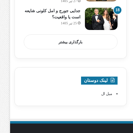
27 تیر 1405
جدایی جورج و امل کلونی شایعه
است یا واقعیت؟
25 تیر 1405
بارگذاری بیشتر
لینک دوستان
مبل ال