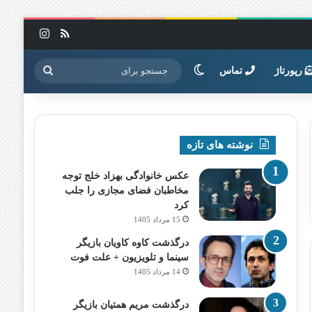
خوراک
اینستاگرا
تغییر پوسته
جستجو
رپورتاژ
تماس
برای
نوشته های تازه
عکس خانوادگی بهزاد خلج توجه
مخاطبان فضای مجازی را جلب
کرد
15 مرداد 1405
درگذشت کاوه کاویان بازیگر
سینما و تلویزیون + علت فوت
14 مرداد 1405
درگذشت مریم همتیان بازیگر