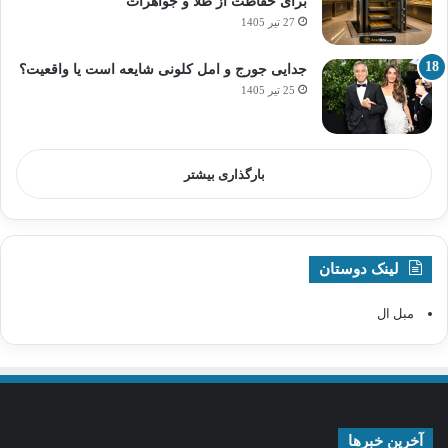
برای حفاظت از طلا و جواهرات
27 تیر 1405
جدایی جورج و امل کلونی شایعه است یا واقعیت؟
25 تیر 1405
بارگذاری بیشتر
لینک دوستان
مبل ال
آخرین خبرها