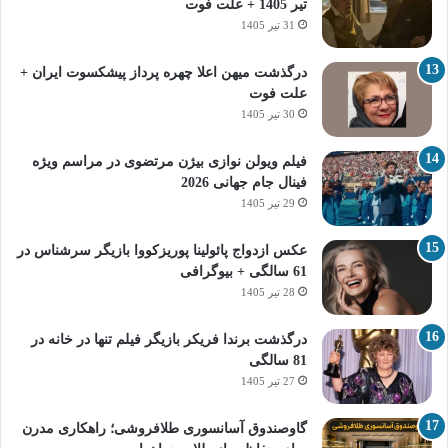
تیر 1405 + علت فوت
31 تیر 1405
درگذشت میهن اعلا چهره پرداز پیشکسوت ایران +
علت فوت
30 تیر 1405
فیلم ویولن نوازی بیژن مرتضوی در مراسم ویژه
فینال جام جهانی 2026
29 تیر 1405
عکس ازدواج پائولینا پوریزکووا بازیگر سرشناس در
61 سالگی + بیوگرافی
28 تیر 1405
درگذشت برندا فریکر بازیگر فیلم تنها در خانه در
81 سالگی
27 تیر 1405
گاوصندوق آسانسوری طلافروشی؛ راهکاری مدرن