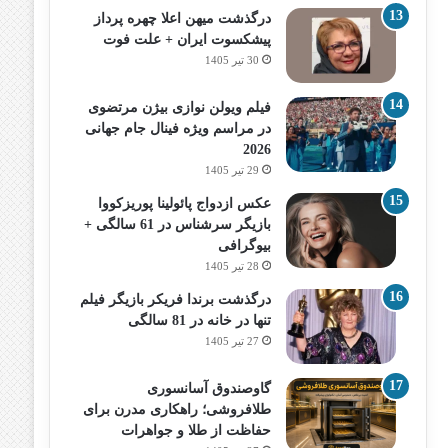
درگذشت میهن اعلا چهره پرداز
پیشکسوت ایران + علت فوت
30 تیر 1405
فیلم ویولن نوازی بیژن مرتضوی
در مراسم ویژه فینال جام جهانی
2026
29 تیر 1405
عکس ازدواج پائولینا پوریزکووا
بازیگر سرشناس در 61 سالگی +
بیوگرافی
28 تیر 1405
درگذشت برندا فریکر بازیگر فیلم
تنها در خانه در 81 سالگی
27 تیر 1405
گاوصندوق آسانسوری
طلافروشی؛ راهکاری مدرن برای
حفاظت از طلا و جواهرات