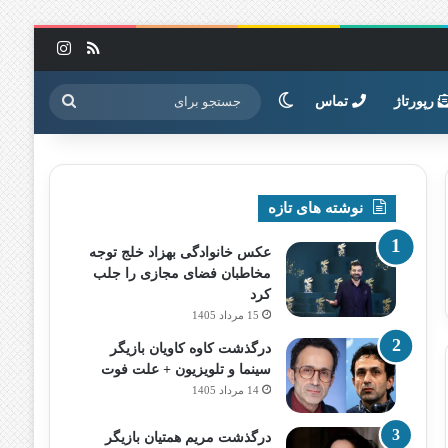
خوراک
اینستاگرا
تغییر پوسته
جستجو
رپورتاژ
تماس
برای
نوشته های تازه
عکس خانوادگی بهزاد خلج توجه
مخاطبان فضای مجازی را جلب
کرد
15 مرداد 1405
درگذشت کاوه کاویان بازیگر
سینما و تلویزیون + علت فوت
14 مرداد 1405
درگذشت مریم همتیان بازیگر