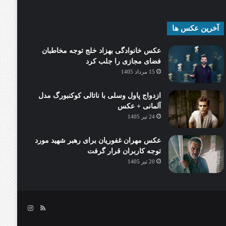
آخرین عکس ها
عکس خانوادگی بهزاد خلج توجه مخاطبان
فضای مجازی را جلب کرد
15 مرداد 1405
ازدواج پاول وسلی با ناتالی کوکنبورگ مدل
آلمانی + عکس
24 تیر 1405
عکس مهران غفوریان برای رهبر شهید مورد
توجه کاربران قرار گرفت
20 تیر 1405
خوراک
اینستاگرام