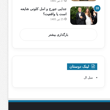
27 تیر 1405
جدایی جورج و امل کلونی شایعه
است یا واقعیت؟
25 تیر 1405
بارگذاری بیشتر
لینک دوستان
مبل ال