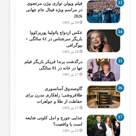
فیلم ویولن نوازی بیژن مرتضوی
در مراسم ویژه فینال جام جهانی
2026
29 تیر 1405
عکس ازدواج پائولینا پوریزکووا
بازیگر سرشناس در 61 سالگی +
بیوگرافی
28 تیر 1405
درگذشت برندا فریکر بازیگر فیلم
تنها در خانه در 81 سالگی
27 تیر 1405
گاوصندوق آسانسوری
طلافروشی؛ راهکاری مدرن برای
حفاظت از طلا و جواهرات
27 تیر 1405
جدایی جورج و امل کلونی شایعه
است یا واقعیت؟
25 تیر 1405