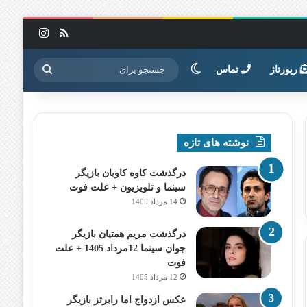
خوراک
اینستاگرا
تغییر پوسته
جستجو
رپورتاژ
تماس
برای
نوشته های تازه
درگذشت کاوه کاویان بازیگر
سینما و تلویزیون + علت فوت
14 مرداد 1405
درگذشت مریم همتیان بازیگر
جوان سینما 12مرداد 1405 + علت
فوت
12 مرداد 1405
عکس ازدواج اما رابرتز بازیگر