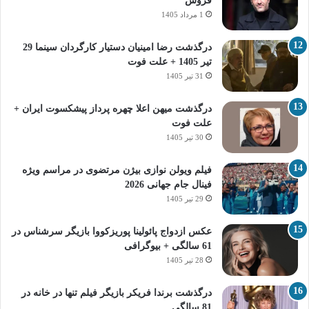
فروش
1 مرداد 1405
درگذشت رضا امینیان دستیار کارگردان سینما 29
تیر 1405 + علت فوت
31 تیر 1405
درگذشت میهن اعلا چهره پرداز پیشکسوت ایران +
علت فوت
30 تیر 1405
فیلم ویولن نوازی بیژن مرتضوی در مراسم ویژه
فینال جام جهانی 2026
29 تیر 1405
عکس ازدواج پائولینا پوریزکووا بازیگر سرشناس در
61 سالگی + بیوگرافی
28 تیر 1405
درگذشت برندا فریکر بازیگر فیلم تنها در خانه در
81 سالگی