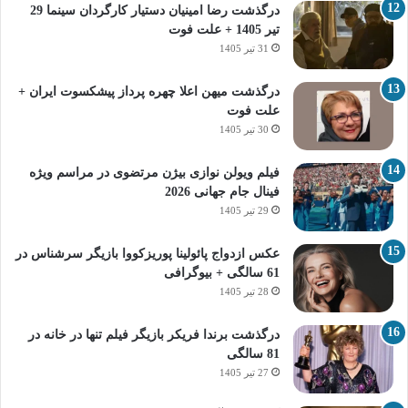
درگذشت رضا امینیان دستیار کارگردان سینما 29
تیر 1405 + علت فوت
31 تیر 1405
درگذشت میهن اعلا چهره پرداز پیشکسوت ایران +
علت فوت
30 تیر 1405
فیلم ویولن نوازی بیژن مرتضوی در مراسم ویژه
فینال جام جهانی 2026
29 تیر 1405
عکس ازدواج پائولینا پوریزکووا بازیگر سرشناس در
61 سالگی + بیوگرافی
28 تیر 1405
درگذشت برندا فریکر بازیگر فیلم تنها در خانه در
81 سالگی
27 تیر 1405