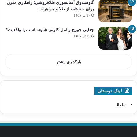
گاوصندوق آسانسوری طلافروشی؛ راهکاری مدرن
برای حفاظت از طلا و جواهرات
27 تیر 1405
جدایی جورج و امل کلونی شایعه است یا واقعیت؟
25 تیر 1405
بارگذاری بیشتر
لینک دوستان
مبل ال