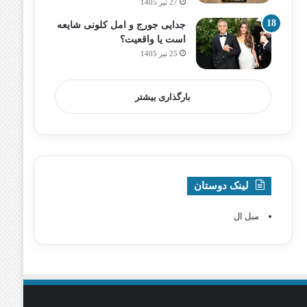
27 تیر 1405
جدایی جورج و امل کلونی شایعه
است یا واقعیت؟
25 تیر 1405
بارگذاری بیشتر
لینک دوستان
مبل ال