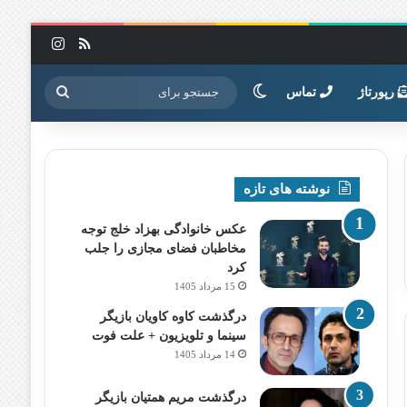
خوراک
اینستاگرا
تغییر پوسته
جستجو
رپورتاژ
تماس
برای
نوشته های تازه
عکس خانوادگی بهزاد خلج توجه
مخاطبان فضای مجازی را جلب
کرد
15 مرداد 1405
درگذشت کاوه کاویان بازیگر
سینما و تلویزیون + علت فوت
14 مرداد 1405
درگذشت مریم همتیان بازیگر