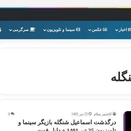
اخبار
عکس
سینما و تلویزیون
سرگرمی
گله
کاشمر سلام
25 تیر 1401
0
درگذشت اسماعیل شنگله بازیگر سینما و
تلویزیون 25 تیر 1401 + دلیل فوت