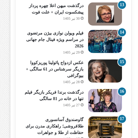
درگذشت میهن اعلا چهره پرداز
پیشکسوت ایران + علت فوت
30 تیر 1405
فیلم ویولن نوازی بیژن مرتضوی
در مراسم ویژه فینال جام جهانی
2026
29 تیر 1405
عکس ازدواج پائولینا پوریزکووا
بازیگر سرشناس در 61 سالگی +
بیوگرافی
28 تیر 1405
درگذشت برندا فریکر بازیگر فیلم
تنها در خانه در 81 سالگی
27 تیر 1405
گاوصندوق آسانسوری
طلافروشی؛ راهکاری مدرن برای
حفاظت از طلا و جواهرات