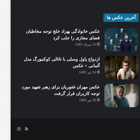
آخرین عکس ها
عکس خانوادگی بهزاد خلج توجه مخاطبان
فضای مجازی را جلب کرد
15 مرداد 1405
ازدواج پاول وسلی با ناتالی کوکنبورگ مدل
آلمانی + عکس
24 تیر 1405
عکس مهران غفوریان برای رهبر شهید مورد
توجه کاربران قرار گرفت
20 تیر 1405
خوراک
اینستاگرام