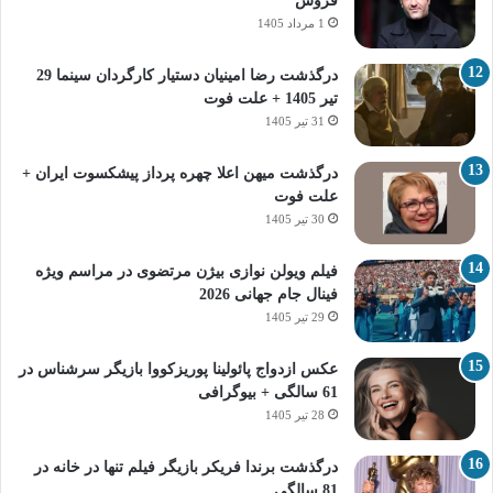
فروش
1 مرداد 1405
درگذشت رضا امینیان دستیار کارگردان سینما 29
تیر 1405 + علت فوت
31 تیر 1405
درگذشت میهن اعلا چهره پرداز پیشکسوت ایران +
علت فوت
30 تیر 1405
فیلم ویولن نوازی بیژن مرتضوی در مراسم ویژه
فینال جام جهانی 2026
29 تیر 1405
عکس ازدواج پائولینا پوریزکووا بازیگر سرشناس در
61 سالگی + بیوگرافی
28 تیر 1405
درگذشت برندا فریکر بازیگر فیلم تنها در خانه در
81 سالگی