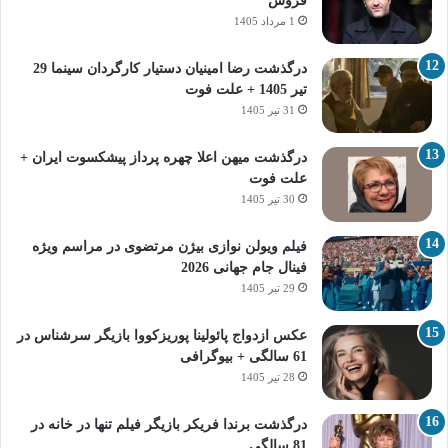
فروش
1 مرداد 1405
درگذشت رضا امینیان دستیار کارگردان سینما 29
تیر 1405 + علت فوت
31 تیر 1405
درگذشت میهن اعلا چهره پرداز پیشکسوت ایران +
علت فوت
30 تیر 1405
فیلم ویولن نوازی بیژن مرتضوی در مراسم ویژه
فینال جام جهانی 2026
29 تیر 1405
عکس ازدواج پائولینا پوریزکووا بازیگر سرشناس در
61 سالگی + بیوگرافی
28 تیر 1405
درگذشت برندا فریکر بازیگر فیلم تنها در خانه در
81 سالگی