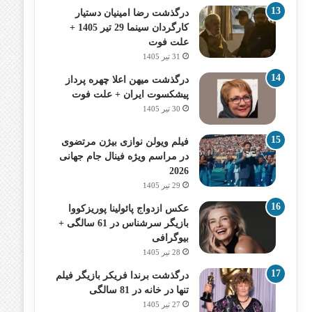
درگذشت رضا امینیان دستیار
کارگردان سینما 29 تیر 1405 +
علت فوت
31 تیر 1405
درگذشت میهن اعلا چهره پرداز
پیشکسوت ایران + علت فوت
30 تیر 1405
فیلم ویولن نوازی بیژن مرتضوی
در مراسم ویژه فینال جام جهانی
2026
29 تیر 1405
عکس ازدواج پائولینا پوریزکووا
بازیگر سرشناس در 61 سالگی +
بیوگرافی
28 تیر 1405
درگذشت برندا فریکر بازیگر فیلم
تنها در خانه در 81 سالگی
27 تیر 1405