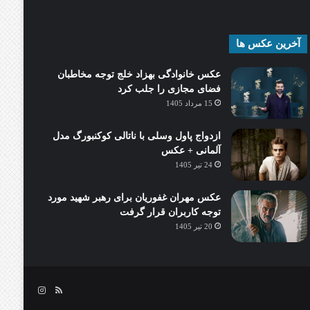
آخرین عکس ها
عکس خانوادگی بهزاد خلج توجه مخاطبان
فضای مجازی را جلب کرد
15 مرداد 1405
ازدواج پاول وسلی با ناتالی کوکنبورگ مدل
آلمانی + عکس
24 تیر 1405
عکس مهران غفوریان برای رهبر شهید مورد
توجه کاربران قرار گرفت
20 تیر 1405
خوراک
اینستاگرام