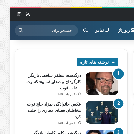
خوراک
اینستاگرا
تغییر پوسته
جستجو
رپورتاژ
تماس
برای
نوشته های تازه
درگذشت مظفر شافعی بازیگر
کارگردان و صداپیشه پیشکسوت
+ علت فوت
17 مرداد 1405
عکس خانوادگی بهزاد خلج توجه
مخاطبان فضای مجازی را جلب
کرد
15 مرداد 1405
درگذشت کاوه کاویان بازیگر