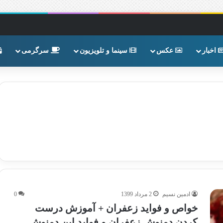
اخبار
عکس
سینما و تلویزیون
سرگرمی
ادمین نسیم
2 مرداد 1399
0
خواص و فواید زعفران + آموزش درست
کردن دمنوش زعفران و فواید این دمنوش