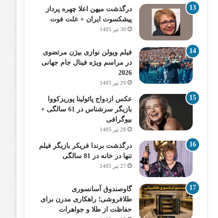
درگذشت میهن اعلا چهره پرداز
پیشکسوت ایران + علت فوت
30 تیر 1405
فیلم ویولن نوازی بیژن مرتضوی
در مراسم ویژه فینال جام جهانی
2026
29 تیر 1405
عکس ازدواج پائولینا پوریزکووا
بازیگر سرشناس در 61 سالگی +
بیوگرافی
28 تیر 1405
درگذشت برندا فریکر بازیگر فیلم
تنها در خانه در 81 سالگی
27 تیر 1405
گاوصندوق آسانسوری
طلافروشی؛ راهکاری مدرن برای
حفاظت از طلا و جواهرات