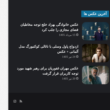
آخرین عکس ها
عکس خانوادگی بهزاد خلج توجه مخاطبان
فضای مجازی را جلب کرد
15 مرداد 1405
ازدواج پاول وسلی با ناتالی کوکنبورگ مدل
آلمانی + عکس
24 تیر 1405
عکس مهران غفوریان برای رهبر شهید مورد
توجه کاربران قرار گرفت
20 تیر 1405
خوراک
اینستاگرام