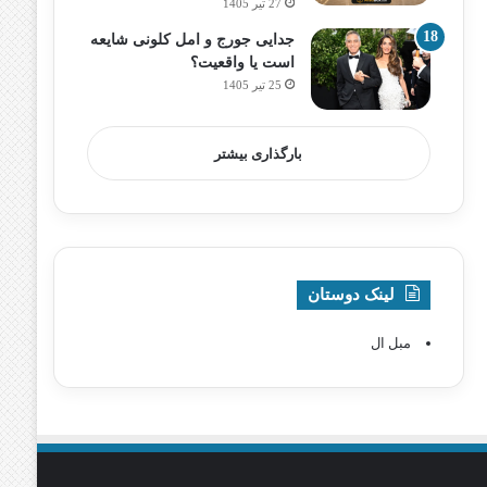
27 تیر 1405
جدایی جورج و امل کلونی شایعه
است یا واقعیت؟
25 تیر 1405
بارگذاری بیشتر
لینک دوستان
مبل ال