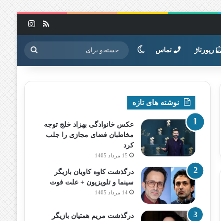
خوراک
اینستاگرا
تغییر پوسته
جستجو
رپورتاژ
تماس
برای
نوشته های تازه
عکس خانوادگی بهزاد خلج توجه
مخاطبان فضای مجازی را جلب
کرد
15 مرداد 1405
درگذشت کاوه کاویان بازیگر
سینما و تلویزیون + علت فوت
14 مرداد 1405
درگذشت مریم همتیان بازیگر