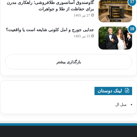
گاوصندوق آسانسوری طلافروشی؛ راهکاری مدرن
برای حفاظت از طلا و جواهرات
27 تیر 1405
جدایی جورج و امل کلونی شایعه است یا واقعیت؟
25 تیر 1405
بارگذاری بیشتر
لینک دوستان
مبل ال