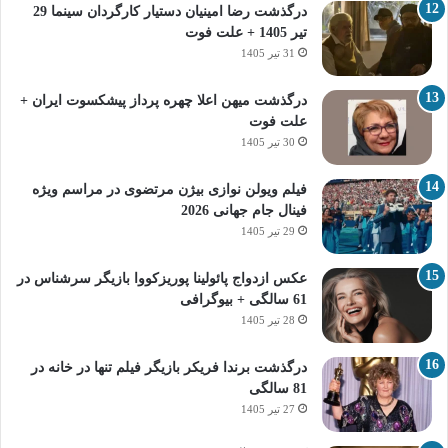
درگذشت رضا امینیان دستیار کارگردان سینما 29
تیر 1405 + علت فوت
31 تیر 1405
درگذشت میهن اعلا چهره پرداز پیشکسوت ایران +
علت فوت
30 تیر 1405
فیلم ویولن نوازی بیژن مرتضوی در مراسم ویژه
فینال جام جهانی 2026
29 تیر 1405
عکس ازدواج پائولینا پوریزکووا بازیگر سرشناس در
61 سالگی + بیوگرافی
28 تیر 1405
درگذشت برندا فریکر بازیگر فیلم تنها در خانه در
81 سالگی
27 تیر 1405