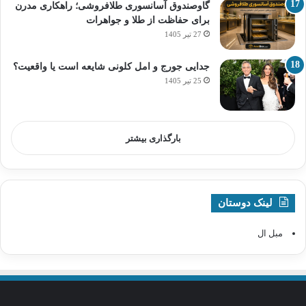
گاوصندوق آسانسوری طلافروشی؛ راهکاری مدرن
برای حفاظت از طلا و جواهرات
27 تیر 1405
جدایی جورج و امل کلونی شایعه است یا واقعیت؟
25 تیر 1405
بارگذاری بیشتر
لینک دوستان
مبل ال