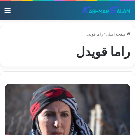
منو
صفحه اصلی
/
راما قویدل
راما قویدل