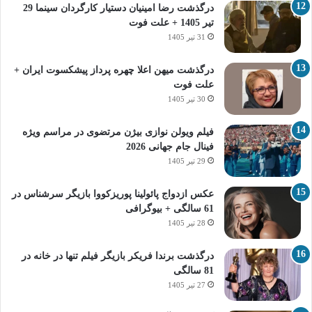
درگذشت رضا امینیان دستیار کارگردان سینما 29
تیر 1405 + علت فوت
31 تیر 1405
درگذشت میهن اعلا چهره پرداز پیشکسوت ایران +
علت فوت
30 تیر 1405
فیلم ویولن نوازی بیژن مرتضوی در مراسم ویژه
فینال جام جهانی 2026
29 تیر 1405
عکس ازدواج پائولینا پوریزکووا بازیگر سرشناس در
61 سالگی + بیوگرافی
28 تیر 1405
درگذشت برندا فریکر بازیگر فیلم تنها در خانه در
81 سالگی
27 تیر 1405