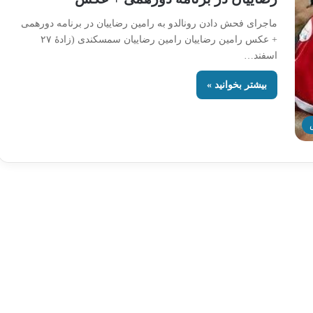
ماجرای فحش دادن رونالدو به رامین رضاییان در برنامه دورهمی
+ عکس رامین رضاییان رامین رضاییان سمسکندی (زادهٔ ۲۷
اسفند…
بیشتر بخوانید »