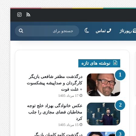
خوراک
اینستاگرا
تغییر پوسته
جستجو
رپورتاژ
تماس
برای
نوشته های تازه
درگذشت مظفر شافعی بازیگر
کارگردان و صداپیشه پیشکسوت
+ علت فوت
17 مرداد 1405
عکس خانوادگی بهزاد خلج توجه
مخاطبان فضای مجازی را جلب
کرد
15 مرداد 1405
درگذشت کاوه کاویان بازیگر