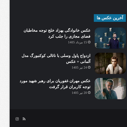
آخرین عکس ها
عکس خانوادگی بهزاد خلج توجه مخاطبان
فضای مجازی را جلب کرد
15 مرداد 1405
ازدواج پاول وسلی با ناتالی کوکنبورگ مدل
آلمانی + عکس
24 تیر 1405
عکس مهران غفوریان برای رهبر شهید مورد
توجه کاربران قرار گرفت
20 تیر 1405
خوراک
اینستاگرام