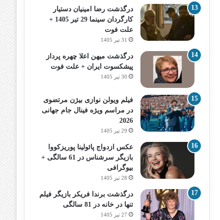
درگذشت رضا امینیان دستیار
کارگردان سینما 29 تیر 1405 +
علت فوت
31 تیر 1405
درگذشت میهن اعلا چهره پرداز
پیشکسوت ایران + علت فوت
30 تیر 1405
فیلم ویولن نوازی بیژن مرتضوی
در مراسم ویژه فینال جام جهانی
2026
29 تیر 1405
عکس ازدواج پائولینا پوریزکووا
بازیگر سرشناس در 61 سالگی +
بیوگرافی
28 تیر 1405
درگذشت برندا فریکر بازیگر فیلم
تنها در خانه در 81 سالگی
27 تیر 1405