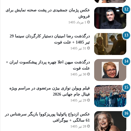
عکس پژمان جمشیدی در پشت صحنه نمایش برای
فروش
1 مرداد 1405
درگذشت رضا امینیان دستیار کارگردان سینما 29
تیر 1405 + علت فوت
31 تیر 1405
درگذشت میهن اعلا چهره پرداز پیشکسوت ایران +
علت فوت
30 تیر 1405
فیلم ویولن نوازی بیژن مرتضوی در مراسم ویژه
فینال جام جهانی 2026
29 تیر 1405
عکس ازدواج پائولینا پوریزکووا بازیگر سرشناس در
61 سالگی + بیوگرافی
28 تیر 1405