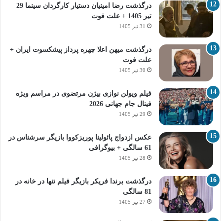
درگذشت رضا امینیان دستیار کارگردان سینما 29
تیر 1405 + علت فوت
31 تیر 1405
درگذشت میهن اعلا چهره پرداز پیشکسوت ایران +
علت فوت
30 تیر 1405
فیلم ویولن نوازی بیژن مرتضوی در مراسم ویژه
فینال جام جهانی 2026
29 تیر 1405
عکس ازدواج پائولینا پوریزکووا بازیگر سرشناس در
61 سالگی + بیوگرافی
28 تیر 1405
درگذشت برندا فریکر بازیگر فیلم تنها در خانه در
81 سالگی
27 تیر 1405