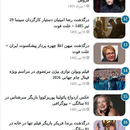
فروش
1 مرداد 1405
درگذشت رضا امینیان دستیار کارگردان سینما 29
تیر 1405 + علت فوت
31 تیر 1405
درگذشت میهن اعلا چهره پرداز پیشکسوت ایران +
علت فوت
30 تیر 1405
فیلم ویولن نوازی بیژن مرتضوی در مراسم ویژه
فینال جام جهانی 2026
29 تیر 1405
عکس ازدواج پائولینا پوریزکووا بازیگر سرشناس در
61 سالگی + بیوگرافی
28 تیر 1405
درگذشت برندا فریکر بازیگر فیلم تنها در خانه در
81 سالگی