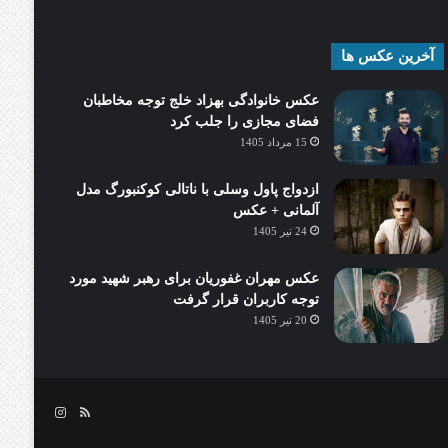
آخرین عکس ها
عکس خانوادگی بهزاد خلج توجه مخاطبان
فضای مجازی را جلب کرد
15 مرداد 1405
ازدواج پاول وسلی با ناتالی کوکنبورگ مدل
آلمانی + عکس
24 تیر 1405
عکس مهران غفوریان برای رهبر شهید مورد
توجه کاربران قرار گرفت
20 تیر 1405
خوراک
اینستاگرام