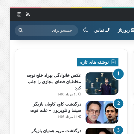
خوراک
اینستاگرا
تغییر پوسته
جستجو
رپورتاژ
تماس
برای
نوشته های تازه
عکس خانوادگی بهزاد خلج توجه
مخاطبان فضای مجازی را جلب
کرد
15 مرداد 1405
درگذشت کاوه کاویان بازیگر
سینما و تلویزیون + علت فوت
14 مرداد 1405
درگذشت مریم همتیان بازیگر