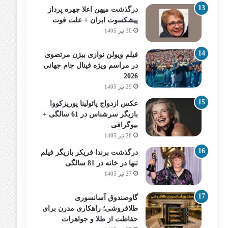
درگذشت میهن اعلا چهره پرداز
پیشکسوت ایران + علت فوت
30 تیر 1405
فیلم ویولن نوازی بیژن مرتضوی
در مراسم ویژه فینال جام جهانی
2026
29 تیر 1405
عکس ازدواج پائولینا پوریزکووا
بازیگر سرشناس در 61 سالگی +
بیوگرافی
28 تیر 1405
درگذشت برندا فریکر بازیگر فیلم
تنها در خانه در 81 سالگی
27 تیر 1405
گاوصندوق آسانسوری
طلافروشی؛ راهکاری مدرن برای
حفاظت از طلا و جواهرات