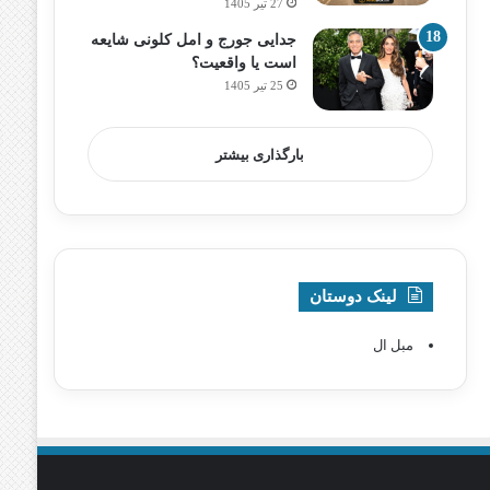
27 تیر 1405
جدایی جورج و امل کلونی شایعه
است یا واقعیت؟
25 تیر 1405
بارگذاری بیشتر
لینک دوستان
مبل ال