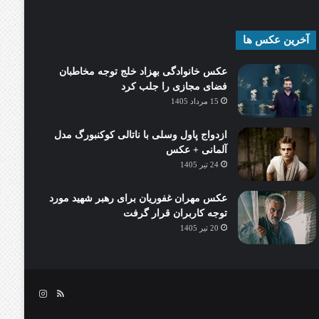
آخرین عکس ها
عکس خانوادگی بهزاد خلج توجه مخاطبان
فضای مجازی را جلب کرد
15 مرداد 1405
ازدواج پاول وسلی با ناتالی کوکنبورگ مدل
آلمانی + عکس
24 تیر 1405
عکس مهران غفوریان برای رهبر شهید مورد
توجه کاربران قرار گرفت
20 تیر 1405
خوراک
اینستاگرام