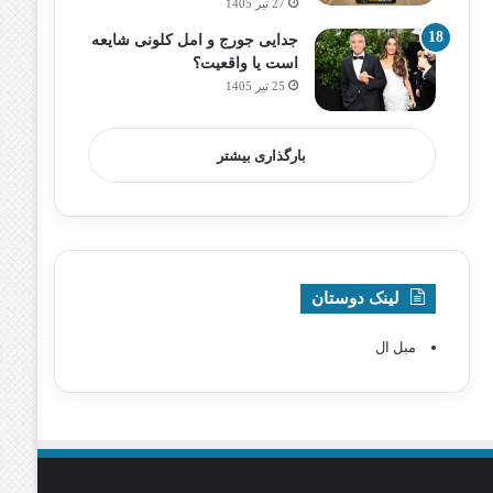
27 تیر 1405
جدایی جورج و امل کلونی شایعه
است یا واقعیت؟
25 تیر 1405
بارگذاری بیشتر
لینک دوستان
مبل ال