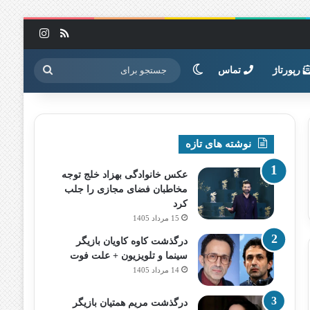
خوراک
اینستاگرا
تغییر پوسته
جستجو
رپورتاژ
تماس
برای
نوشته های تازه
عکس خانوادگی بهزاد خلج توجه
مخاطبان فضای مجازی را جلب
کرد
15 مرداد 1405
درگذشت کاوه کاویان بازیگر
سینما و تلویزیون + علت فوت
14 مرداد 1405
درگذشت مریم همتیان بازیگر