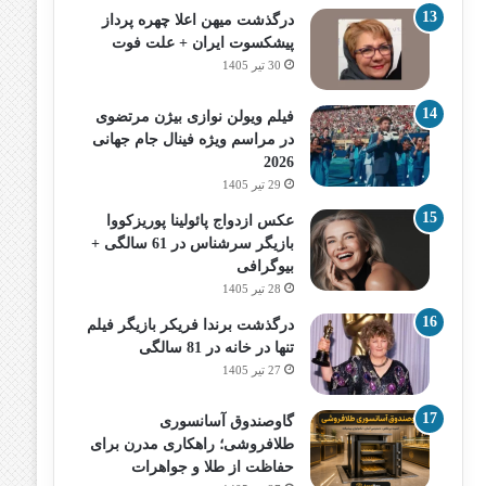
درگذشت میهن اعلا چهره پرداز
پیشکسوت ایران + علت فوت
30 تیر 1405
فیلم ویولن نوازی بیژن مرتضوی
در مراسم ویژه فینال جام جهانی
2026
29 تیر 1405
عکس ازدواج پائولینا پوریزکووا
بازیگر سرشناس در 61 سالگی +
بیوگرافی
28 تیر 1405
درگذشت برندا فریکر بازیگر فیلم
تنها در خانه در 81 سالگی
27 تیر 1405
گاوصندوق آسانسوری
طلافروشی؛ راهکاری مدرن برای
حفاظت از طلا و جواهرات