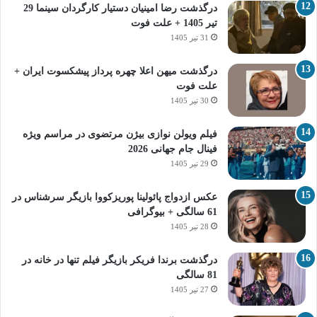
درگذشت رضا امینیان دستیار کارگردان سینما 29
تیر 1405 + علت فوت
31 تیر 1405
درگذشت میهن اعلا چهره پرداز پیشکسوت ایران +
علت فوت
30 تیر 1405
فیلم ویولن نوازی بیژن مرتضوی در مراسم ویژه
فینال جام جهانی 2026
29 تیر 1405
عکس ازدواج پائولینا پوریزکووا بازیگر سرشناس در
61 سالگی + بیوگرافی
28 تیر 1405
درگذشت برندا فریکر بازیگر فیلم تنها در خانه در
81 سالگی
27 تیر 1405