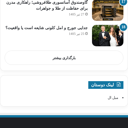
گاوصندوق آسانسوری طلافروشی؛ راهکاری مدرن
برای حفاظت از طلا و جواهرات
27 تیر 1405
جدایی جورج و امل کلونی شایعه است یا واقعیت؟
25 تیر 1405
بارگذاری بیشتر
لینک دوستان
مبل ال