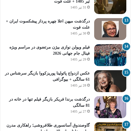
تیر 1405 + علت فوت
31 تیر 1405
درگذشت میهن اعلا چهره پرداز پیشکسوت ایران +
علت فوت
30 تیر 1405
فیلم ویولن نوازی بیژن مرتضوی در مراسم ویژه
فینال جام جهانی 2026
29 تیر 1405
عکس ازدواج پائولینا پوریزکووا بازیگر سرشناس در
61 سالگی + بیوگرافی
28 تیر 1405
درگذشت برندا فریکر بازیگر فیلم تنها در خانه در
81 سالگی
27 تیر 1405
گاوصندوق آسانسوری طلافروشی؛ راهکاری مدرن