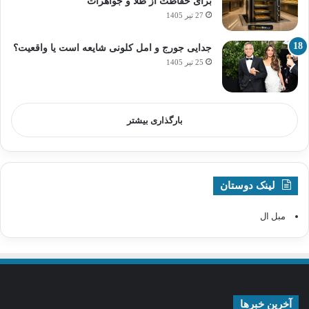
برای حفاظت از طلا و جواهرات
27 تیر 1405
جدایی جورج و امل کلونی شایعه است یا واقعیت؟
25 تیر 1405
بارگذاری بیشتر
لینک دوستان
مبل ال
آخرین خبرها