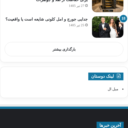
27 تیر 1405
جدایی جورج و امل کلونی شایعه است یا واقعیت؟
25 تیر 1405
بارگذاری بیشتر
لینک دوستان
مبل ال
آخرین خبرها