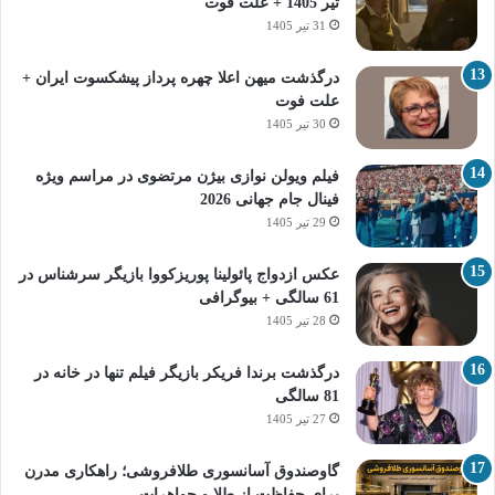
تیر 1405 + علت فوت
31 تیر 1405
درگذشت میهن اعلا چهره پرداز پیشکسوت ایران +
علت فوت
30 تیر 1405
فیلم ویولن نوازی بیژن مرتضوی در مراسم ویژه
فینال جام جهانی 2026
29 تیر 1405
عکس ازدواج پائولینا پوریزکووا بازیگر سرشناس در
61 سالگی + بیوگرافی
28 تیر 1405
درگذشت برندا فریکر بازیگر فیلم تنها در خانه در
81 سالگی
27 تیر 1405
گاوصندوق آسانسوری طلافروشی؛ راهکاری مدرن
برای حفاظت از طلا و جواهرات