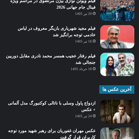
فیلم ویولن نوازی بیژن مرتضوی در مراسم ویژه
فینال جام جهانی 2026
29 تیر 1405
فیلم مجید شهریاری بازیگر معروف در لباس
خادمی توجه برانگیز شد
16 تیر 1405
فیلم رفتار عجیب همسر محمد نادری مقابل دوربین
جنجالی شد
18 خرداد 1405
آخرین عکس ها
ازدواج پاول وسلی با ناتالی کوکنبورگ مدل آلمانی
+ عکس
24 تیر 1405
عکس مهران غفوریان برای رهبر شهید مورد توجه
کاربران قرار گرفت