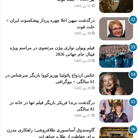
31 تیر 1405
درگذشت میهن اعلا چهره پرداز پیشکسوت ایران +
علت فوت
30 تیر 1405
فیلم ویولن نوازی بیژن مرتضوی در مراسم ویژه
فینال جام جهانی 2026
29 تیر 1405
عکس ازدواج پائولینا پوریزکووا بازیگر سرشناس در
61 سالگی + بیوگرافی
28 تیر 1405
درگذشت برندا فریکر بازیگر فیلم تنها در خانه در
81 سالگی
27 تیر 1405
گاوصندوق آسانسوری طلافروشی؛ راهکاری مدرن
برای حفاظت از طلا و جواهرات