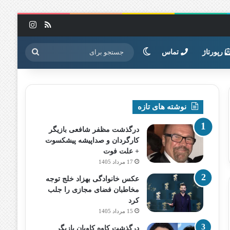
خوراک
اینستاگرا
تغییر پوسته
جستجو
رپورتاژ
تماس
برای
نوشته های تازه
درگذشت مظفر شافعی بازیگر
کارگردان و صداپیشه پیشکسوت
+ علت فوت
17 مرداد 1405
عکس خانوادگی بهزاد خلج توجه
مخاطبان فضای مجازی را جلب
کرد
15 مرداد 1405
درگذشت کاوه کاویان بازیگر