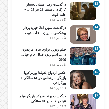
درگذشت رضا امینیان دستیار
کارگردان سینما 29 تیر 1405 +
علت فوت
31 تیر 1405
درگذشت میهن اعلا چهره پرداز
پیشکسوت ایران + علت فوت
30 تیر 1405
فیلم ویولن نوازی بیژن مرتضوی
در مراسم ویژه فینال جام جهانی
2026
29 تیر 1405
عکس ازدواج پائولینا پوریزکووا
بازیگر سرشناس در 61 سالگی +
بیوگرافی
28 تیر 1405
درگذشت برندا فریکر بازیگر فیلم
تنها در خانه در 81 سالگی
27 تیر 1405