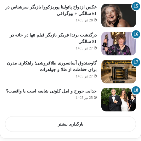
عکس ازدواج پائولینا پوریزکووا بازیگر سرشناس در
61 سالگی + بیوگرافی
28 تیر 1405
درگذشت برندا فریکر بازیگر فیلم تنها در خانه در
81 سالگی
27 تیر 1405
گاوصندوق آسانسوری طلافروشی؛ راهکاری مدرن
برای حفاظت از طلا و جواهرات
27 تیر 1405
جدایی جورج و امل کلونی شایعه است یا واقعیت؟
25 تیر 1405
بارگذاری بیشتر