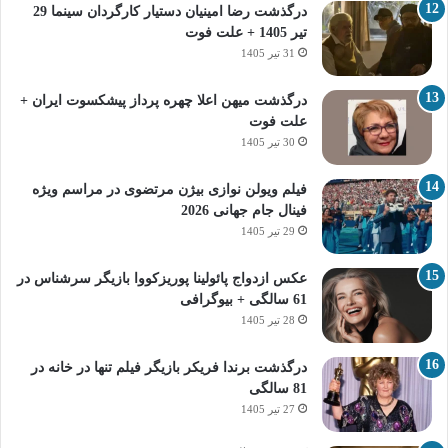
درگذشت رضا امینیان دستیار کارگردان سینما 29
تیر 1405 + علت فوت
31 تیر 1405
درگذشت میهن اعلا چهره پرداز پیشکسوت ایران +
علت فوت
30 تیر 1405
فیلم ویولن نوازی بیژن مرتضوی در مراسم ویژه
فینال جام جهانی 2026
29 تیر 1405
عکس ازدواج پائولینا پوریزکووا بازیگر سرشناس در
61 سالگی + بیوگرافی
28 تیر 1405
درگذشت برندا فریکر بازیگر فیلم تنها در خانه در
81 سالگی
27 تیر 1405