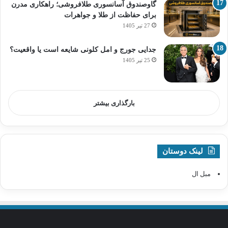
گاوصندوق آسانسوری طلافروشی؛ راهکاری مدرن
برای حفاظت از طلا و جواهرات
27 تیر 1405
جدایی جورج و امل کلونی شایعه است یا واقعیت؟
25 تیر 1405
بارگذاری بیشتر
لینک دوستان
مبل ال