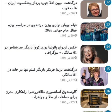
درگذشت میهن اعلا چهره پرداز پیشکسوت ایران +
علت فوت
30 تیر 1405
فیلم ویولن نوازی بیژن مرتضوی در مراسم ویژه
فینال جام جهانی 2026
29 تیر 1405
عکس ازدواج پائولینا پوریزکووا بازیگر سرشناس در
61 سالگی + بیوگرافی
28 تیر 1405
درگذشت برندا فریکر بازیگر فیلم تنها در خانه در
81 سالگی
27 تیر 1405
گاوصندوق آسانسوری طلافروشی؛ راهکاری مدرن
برای حفاظت از طلا و جواهرات
27 تیر 1405