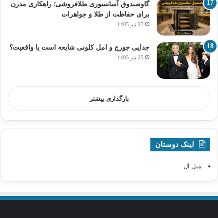
گاوصندوق آسانسوری طلافروشی؛ راهکاری مدرن
برای حفاظت از طلا و جواهرات
27 تیر 1405
جدایی جورج و امل کلونی شایعه است یا واقعیت؟
25 تیر 1405
بارگذاری بیشتر
لینک دوستان
مبل ال