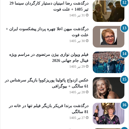
درگذشت رضا امینیان دستیار کارگردان سینما 29
تیر 1405 + علت فوت
31 تیر 1405
درگذشت میهن اعلا چهره پرداز پیشکسوت ایران +
علت فوت
30 تیر 1405
فیلم ویولن نوازی بیژن مرتضوی در مراسم ویژه
فینال جام جهانی 2026
29 تیر 1405
عکس ازدواج پائولینا پوریزکووا بازیگر سرشناس در
61 سالگی + بیوگرافی
28 تیر 1405
درگذشت برندا فریکر بازیگر فیلم تنها در خانه در
81 سالگی
27 تیر 1405