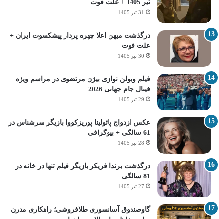
تیر 1405 + علت فوت
31 تیر 1405
درگذشت میهن اعلا چهره پرداز پیشکسوت ایران +
علت فوت
30 تیر 1405
فیلم ویولن نوازی بیژن مرتضوی در مراسم ویژه
فینال جام جهانی 2026
29 تیر 1405
عکس ازدواج پائولینا پوریزکووا بازیگر سرشناس در
61 سالگی + بیوگرافی
28 تیر 1405
درگذشت برندا فریکر بازیگر فیلم تنها در خانه در
81 سالگی
27 تیر 1405
گاوصندوق آسانسوری طلافروشی؛ راهکاری مدرن