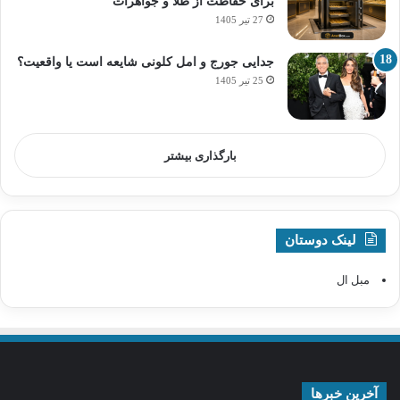
برای حفاظت از طلا و جواهرات
27 تیر 1405
جدایی جورج و امل کلونی شایعه است یا واقعیت؟
25 تیر 1405
بارگذاری بیشتر
لینک دوستان
مبل ال
آخرین خبرها