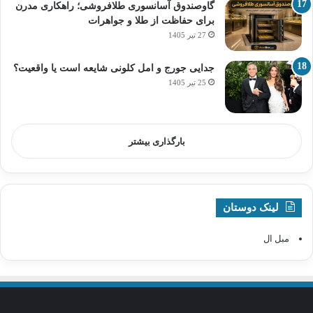
گاوصندوق آسانسوری طلافروشی؛ راهکاری مدرن
برای حفاظت از طلا و جواهرات
27 تیر 1405
جدایی جورج و امل کلونی شایعه است یا واقعیت؟
25 تیر 1405
بارگذاری بیشتر
لینک دوستان
مبل ال