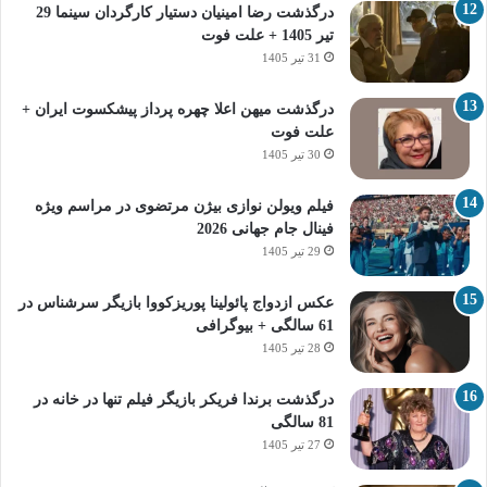
درگذشت رضا امینیان دستیار کارگردان سینما 29
تیر 1405 + علت فوت
31 تیر 1405
درگذشت میهن اعلا چهره پرداز پیشکسوت ایران +
علت فوت
30 تیر 1405
فیلم ویولن نوازی بیژن مرتضوی در مراسم ویژه
فینال جام جهانی 2026
29 تیر 1405
عکس ازدواج پائولینا پوریزکووا بازیگر سرشناس در
61 سالگی + بیوگرافی
28 تیر 1405
درگذشت برندا فریکر بازیگر فیلم تنها در خانه در
81 سالگی
27 تیر 1405