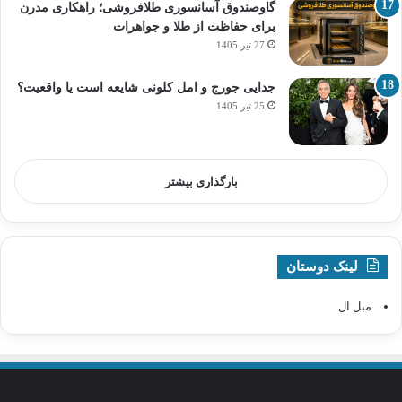
گاوصندوق آسانسوری طلافروشی؛ راهکاری مدرن
برای حفاظت از طلا و جواهرات
27 تیر 1405
جدایی جورج و امل کلونی شایعه است یا واقعیت؟
25 تیر 1405
بارگذاری بیشتر
لینک دوستان
مبل ال