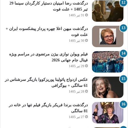
درگذشت رضا امینیان دستیار کارگردان سینما 29
تیر 1405 + علت فوت
31 تیر 1405
درگذشت میهن اعلا چهره پرداز پیشکسوت ایران +
علت فوت
30 تیر 1405
فیلم ویولن نوازی بیژن مرتضوی در مراسم ویژه
فینال جام جهانی 2026
29 تیر 1405
عکس ازدواج پائولینا پوریزکووا بازیگر سرشناس در
61 سالگی + بیوگرافی
28 تیر 1405
درگذشت برندا فریکر بازیگر فیلم تنها در خانه در
81 سالگی
27 تیر 1405