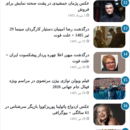
عکس پژمان جمشیدی در پشت صحنه نمایش برای
فروش
1 مرداد 1405
درگذشت رضا امینیان دستیار کارگردان سینما 29
تیر 1405 + علت فوت
31 تیر 1405
درگذشت میهن اعلا چهره پرداز پیشکسوت ایران +
علت فوت
30 تیر 1405
فیلم ویولن نوازی بیژن مرتضوی در مراسم ویژه
فینال جام جهانی 2026
29 تیر 1405
عکس ازدواج پائولینا پوریزکووا بازیگر سرشناس در
61 سالگی + بیوگرافی
28 تیر 1405