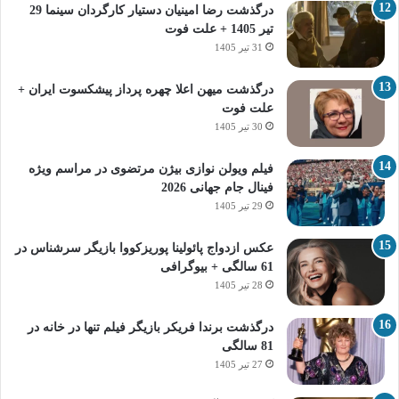
درگذشت رضا امینیان دستیار کارگردان سینما 29
تیر 1405 + علت فوت
31 تیر 1405
درگذشت میهن اعلا چهره پرداز پیشکسوت ایران +
علت فوت
30 تیر 1405
فیلم ویولن نوازی بیژن مرتضوی در مراسم ویژه
فینال جام جهانی 2026
29 تیر 1405
عکس ازدواج پائولینا پوریزکووا بازیگر سرشناس در
61 سالگی + بیوگرافی
28 تیر 1405
درگذشت برندا فریکر بازیگر فیلم تنها در خانه در
81 سالگی
27 تیر 1405