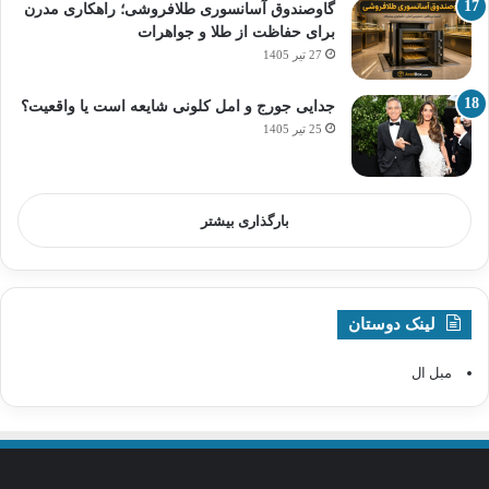
گاوصندوق آسانسوری طلافروشی؛ راهکاری مدرن
برای حفاظت از طلا و جواهرات
27 تیر 1405
جدایی جورج و امل کلونی شایعه است یا واقعیت؟
25 تیر 1405
بارگذاری بیشتر
لینک دوستان
مبل ال