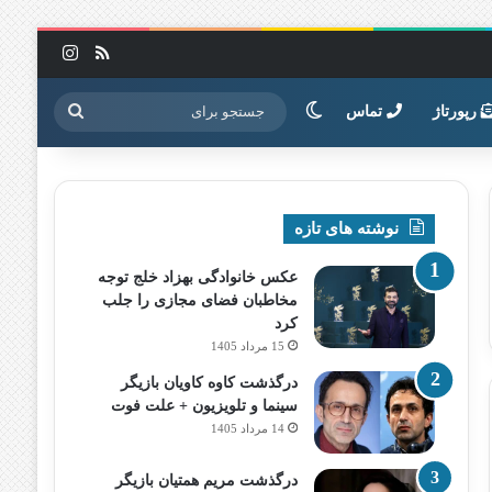
خوراک
اینستاگرا
تغییر پوسته
جستجو
رپورتاژ
تماس
برای
نوشته های تازه
عکس خانوادگی بهزاد خلج توجه
مخاطبان فضای مجازی را جلب
کرد
15 مرداد 1405
درگذشت کاوه کاویان بازیگر
سینما و تلویزیون + علت فوت
14 مرداد 1405
درگذشت مریم همتیان بازیگر