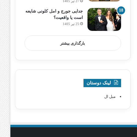
27 تیر 1405
جدایی جورج و امل کلونی شایعه
است یا واقعیت؟
25 تیر 1405
بارگذاری بیشتر
لینک دوستان
مبل ال