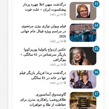
درگذشت میهن اعلا چهره پرداز
پیشکسوت ایران + علت فوت
30 تیر 1405
فیلم ویولن نوازی بیژن مرتضوی
در مراسم ویژه فینال جام جهانی
2026
29 تیر 1405
عکس ازدواج پائولینا پوریزکووا
بازیگر سرشناس در 61 سالگی +
بیوگرافی
28 تیر 1405
درگذشت برندا فریکر بازیگر فیلم
تنها در خانه در 81 سالگی
27 تیر 1405
گاوصندوق آسانسوری
طلافروشی؛ راهکاری مدرن برای
حفاظت از طلا و جواهرات