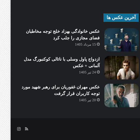
آخرین عکس ها
عکس خانوادگی بهزاد خلج توجه مخاطبان
فضای مجازی را جلب کرد
15 مرداد 1405
ازدواج پاول وسلی با ناتالی کوکنبورگ مدل
آلمانی + عکس
24 تیر 1405
عکس مهران غفوریان برای رهبر شهید مورد
توجه کاربران قرار گرفت
20 تیر 1405
خوراک
اینستاگرام