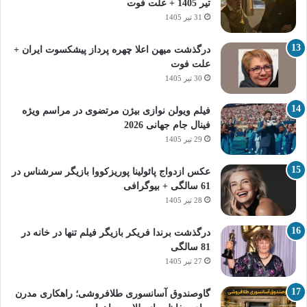
تیر 1405 + علت فوت
31 تیر 1405
درگذشت میهن اعلا چهره پرداز پیشکسوت ایران +
علت فوت
30 تیر 1405
فیلم ویولن نوازی بیژن مرتضوی در مراسم ویژه
فینال جام جهانی 2026
29 تیر 1405
عکس ازدواج پائولینا پوریزکووا بازیگر سرشناس در
61 سالگی + بیوگرافی
28 تیر 1405
درگذشت برندا فریکر بازیگر فیلم تنها در خانه در
81 سالگی
27 تیر 1405
گاوصندوق آسانسوری طلافروشی؛ راهکاری مدرن