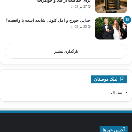
برای حفاظت از طلا و جواهرات
27 تیر 1405
جدایی جورج و امل کلونی شایعه است یا واقعیت؟
25 تیر 1405
بارگذاری بیشتر
لینک دوستان
مبل ال
آخرین خبرها