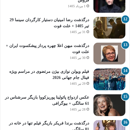
فروش
1 مرداد 1405
درگذشت رضا امینیان دستیار کارگردان سینما 29
تیر 1405 + علت فوت
31 تیر 1405
درگذشت میهن اعلا چهره پرداز پیشکسوت ایران +
علت فوت
30 تیر 1405
فیلم ویولن نوازی بیژن مرتضوی در مراسم ویژه
فینال جام جهانی 2026
29 تیر 1405
عکس ازدواج پائولینا پوریزکووا بازیگر سرشناس در
61 سالگی + بیوگرافی
28 تیر 1405
درگذشت برندا فریکر بازیگر فیلم تنها در خانه در
81 سالگی