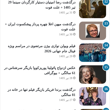
درگذشت رضا امینیان دستیار کارگردان سینما 29
تیر 1405 + علت فوت
31 تیر 1405
درگذشت میهن اعلا چهره پرداز پیشکسوت ایران +
علت فوت
30 تیر 1405
فیلم ویولن نوازی بیژن مرتضوی در مراسم ویژه
فینال جام جهانی 2026
29 تیر 1405
عکس ازدواج پائولینا پوریزکووا بازیگر سرشناس در
61 سالگی + بیوگرافی
28 تیر 1405
درگذشت برندا فریکر بازیگر فیلم تنها در خانه در
81 سالگی
27 تیر 1405