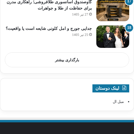
گاوصندوق آسانسوری طلافروشی؛ راهکاری مدرن
برای حفاظت از طلا و جواهرات
27 تیر 1405
جدایی جورج و امل کلونی شایعه است یا واقعیت؟
25 تیر 1405
بارگذاری بیشتر
لینک دوستان
مبل ال