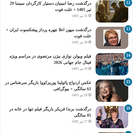
درگذشت رضا امینیان دستیار کارگردان سینما 29
تیر 1405 + علت فوت
31 تیر 1405
درگذشت میهن اعلا چهره پرداز پیشکسوت ایران +
علت فوت
30 تیر 1405
فیلم ویولن نوازی بیژن مرتضوی در مراسم ویژه
فینال جام جهانی 2026
29 تیر 1405
عکس ازدواج پائولینا پوریزکووا بازیگر سرشناس در
61 سالگی + بیوگرافی
28 تیر 1405
درگذشت برندا فریکر بازیگر فیلم تنها در خانه در
81 سالگی
27 تیر 1405