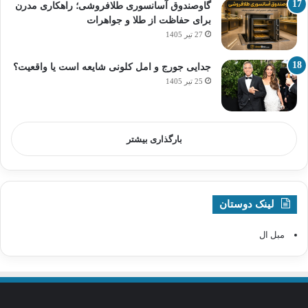
گاوصندوق آسانسوری طلافروشی؛ راهکاری مدرن
برای حفاظت از طلا و جواهرات
27 تیر 1405
جدایی جورج و امل کلونی شایعه است یا واقعیت؟
25 تیر 1405
بارگذاری بیشتر
لینک دوستان
مبل ال