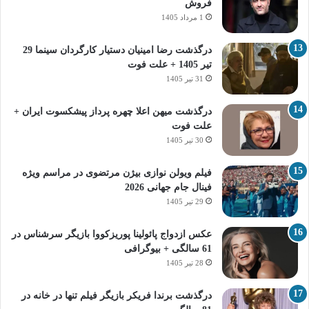
فروش
1 مرداد 1405
درگذشت رضا امینیان دستیار کارگردان سینما 29
تیر 1405 + علت فوت
31 تیر 1405
درگذشت میهن اعلا چهره پرداز پیشکسوت ایران +
علت فوت
30 تیر 1405
فیلم ویولن نوازی بیژن مرتضوی در مراسم ویژه
فینال جام جهانی 2026
29 تیر 1405
عکس ازدواج پائولینا پوریزکووا بازیگر سرشناس در
61 سالگی + بیوگرافی
28 تیر 1405
درگذشت برندا فریکر بازیگر فیلم تنها در خانه در