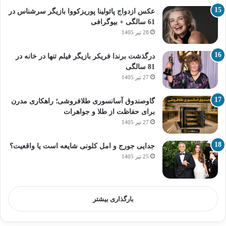
عکس ازدواج پائولینا پوریزکووا بازیگر سرشناس در
61 سالگی + بیوگرافی
28 تیر 1405
درگذشت برندا فریکر بازیگر فیلم تنها در خانه در
81 سالگی
27 تیر 1405
گاوصندوق آسانسوری طلافروشی؛ راهکاری مدرن
برای حفاظت از طلا و جواهرات
27 تیر 1405
جدایی جورج و امل کلونی شایعه است یا واقعیت؟
25 تیر 1405
بارگذاری بیشتر