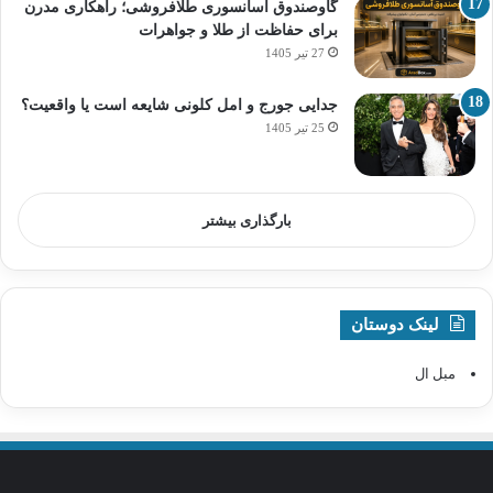
گاوصندوق آسانسوری طلافروشی؛ راهکاری مدرن
برای حفاظت از طلا و جواهرات
27 تیر 1405
جدایی جورج و امل کلونی شایعه است یا واقعیت؟
25 تیر 1405
بارگذاری بیشتر
لینک دوستان
مبل ال