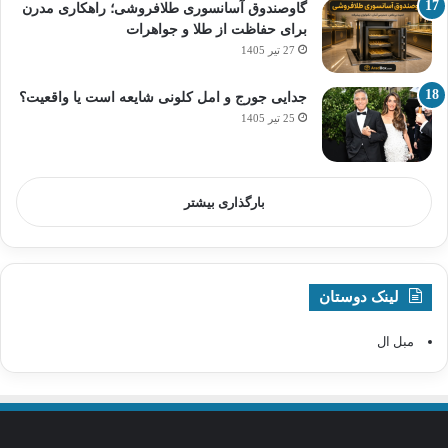
گاوصندوق آسانسوری طلافروشی؛ راهکاری مدرن
برای حفاظت از طلا و جواهرات
27 تیر 1405
جدایی جورج و امل کلونی شایعه است یا واقعیت؟
25 تیر 1405
بارگذاری بیشتر
لینک دوستان
مبل ال