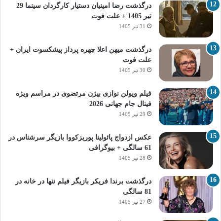
درگذشت رضا امینیان دستیار کارگردان سینما 29
تیر 1405 + علت فوت
31 تیر 1405
درگذشت میهن اعلا چهره پرداز پیشکسوت ایران +
علت فوت
30 تیر 1405
فیلم ویولن نوازی بیژن مرتضوی در مراسم ویژه
فینال جام جهانی 2026
29 تیر 1405
عکس ازدواج پائولینا پوریزکووا بازیگر سرشناس در
61 سالگی + بیوگرافی
28 تیر 1405
درگذشت برندا فریکر بازیگر فیلم تنها در خانه در
81 سالگی
27 تیر 1405