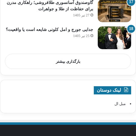
گاوصندوق آسانسوری طلافروشی؛ راهکاری مدرن
برای حفاظت از طلا و جواهرات
27 تیر 1405
جدایی جورج و امل کلونی شایعه است یا واقعیت؟
25 تیر 1405
بارگذاری بیشتر
لینک دوستان
مبل ال