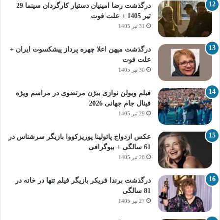
درگذشت رضا امینیان دستیار کارگردان سینما 29
تیر 1405 + علت فوت
31 تیر 1405
درگذشت میهن اعلا چهره پرداز پیشکسوت ایران +
علت فوت
30 تیر 1405
فیلم ویولن نوازی بیژن مرتضوی در مراسم ویژه
فینال جام جهانی 2026
29 تیر 1405
عکس ازدواج پائولینا پوریزکووا بازیگر سرشناس در
61 سالگی + بیوگرافی
28 تیر 1405
درگذشت برندا فریکر بازیگر فیلم تنها در خانه در
81 سالگی
27 تیر 1405