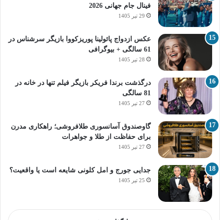
فینال جام جهانی 2026
29 تیر 1405
عکس ازدواج پائولینا پوریزکووا بازیگر سرشناس در
61 سالگی + بیوگرافی
28 تیر 1405
درگذشت برندا فریکر بازیگر فیلم تنها در خانه در
81 سالگی
27 تیر 1405
گاوصندوق آسانسوری طلافروشی؛ راهکاری مدرن
برای حفاظت از طلا و جواهرات
27 تیر 1405
جدایی جورج و امل کلونی شایعه است یا واقعیت؟
25 تیر 1405