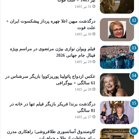
تیر 1405 + علت فوت
31 تیر 1405
درگذشت میهن اعلا چهره پرداز پیشکسوت ایران +
علت فوت
30 تیر 1405
فیلم ویولن نوازی بیژن مرتضوی در مراسم ویژه
فینال جام جهانی 2026
29 تیر 1405
عکس ازدواج پائولینا پوریزکووا بازیگر سرشناس در
61 سالگی + بیوگرافی
28 تیر 1405
درگذشت برندا فریکر بازیگر فیلم تنها در خانه در
81 سالگی
27 تیر 1405
گاوصندوق آسانسوری طلافروشی؛ راهکاری مدرن
برای حفاظت از طلا و جواهرات