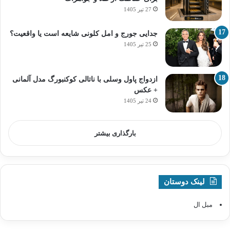
27 تیر 1405
جدایی جورج و امل کلونی شایعه است یا واقعیت؟
25 تیر 1405
ازدواج پاول وسلی با ناتالی کوکنبورگ مدل آلمانی
+ عکس
24 تیر 1405
بارگذاری بیشتر
لینک دوستان
مبل ال