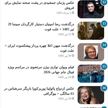
عکس پژمان جمشیدی در پشت صحنه نمایش برای
فروش
1 مرداد 1405
درگذشت رضا امینیان دستیار کارگردان سینما 29
تیر 1405 + علت فوت
31 تیر 1405
درگذشت میهن اعلا چهره پرداز پیشکسوت ایران +
علت فوت
30 تیر 1405
فیلم ویولن نوازی بیژن مرتضوی در مراسم ویژه
فینال جام جهانی 2026
29 تیر 1405
عکس ازدواج پائولینا پوریزکووا بازیگر سرشناس در
61 سالگی + بیوگرافی
28 تیر 1405