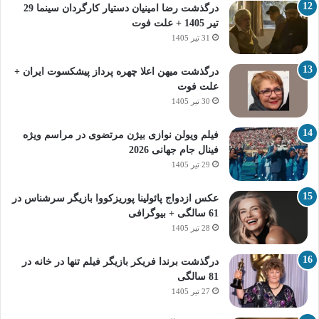
درگذشت رضا امینیان دستیار کارگردان سینما 29
تیر 1405 + علت فوت
31 تیر 1405
درگذشت میهن اعلا چهره پرداز پیشکسوت ایران +
علت فوت
30 تیر 1405
فیلم ویولن نوازی بیژن مرتضوی در مراسم ویژه
فینال جام جهانی 2026
29 تیر 1405
عکس ازدواج پائولینا پوریزکووا بازیگر سرشناس در
61 سالگی + بیوگرافی
28 تیر 1405
درگذشت برندا فریکر بازیگر فیلم تنها در خانه در
81 سالگی
27 تیر 1405