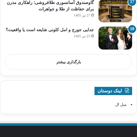
گاوصندوق آسانسوری طلافروشی؛ راهکاری مدرن
برای حفاظت از طلا و جواهرات
27 تیر 1405
جدایی جورج و امل کلونی شایعه است یا واقعیت؟
25 تیر 1405
بارگذاری بیشتر
لینک دوستان
مبل ال